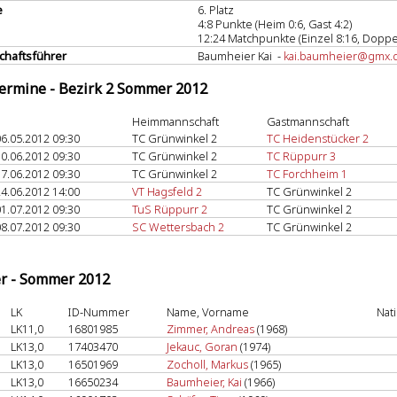
e
6. Platz
4:8 Punkte (Heim 0:6, Gast 4:2)
12:24 Matchpunkte (Einzel 8:16, Doppel
haftsführer
Baumheier Kai -
kai.baumheier@gmx.
termine - Bezirk 2 Sommer 2012
Heimmannschaft
Gastmannschaft
6.05.2012 09:30
TC Grünwinkel 2
TC Heidenstücker 2
0.06.2012 09:30
TC Grünwinkel 2
TC Rüppurr 3
7.06.2012 09:30
TC Grünwinkel 2
TC Forchheim 1
4.06.2012 14:00
VT Hagsfeld 2
TC Grünwinkel 2
1.07.2012 09:30
TuS Rüppurr 2
TC Grünwinkel 2
8.07.2012 09:30
SC Wettersbach 2
TC Grünwinkel 2
er - Sommer 2012
LK
ID-Nummer
Name, Vorname
Nat
LK11,0
16801985
Zimmer, Andreas
(1968)
LK13,0
17403470
Jekauc, Goran
(1974)
LK13,0
16501969
Zocholl, Markus
(1965)
LK13,0
16650234
Baumheier, Kai
(1966)