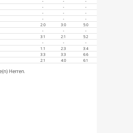
-
-
-
-
-
-
-
-
-
-
-
-
2:0
3:0
5:0
-
-
-
3:1
2:1
5:2
-
-
-
1:1
2:3
3:4
3:3
3:3
6:6
2:1
4:0
6:1
e(n) Herren.