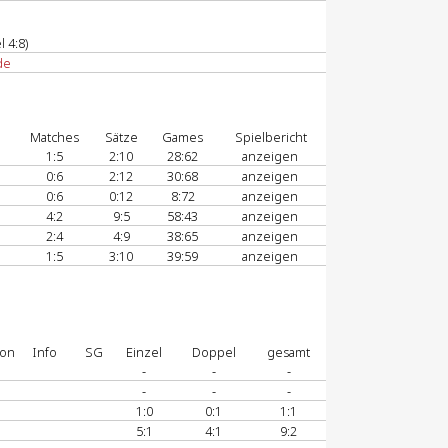
 4:8)
de
Matches
Sätze
Games
Spielbericht
1:5
2:10
28:62
anzeigen
0:6
2:12
30:68
anzeigen
0:6
0:12
8:72
anzeigen
4:2
9:5
58:43
anzeigen
2:4
4:9
38:65
anzeigen
1:5
3:10
39:59
anzeigen
ion
Info
SG
Einzel
Doppel
gesamt
-
-
-
-
-
-
1:0
0:1
1:1
5:1
4:1
9:2