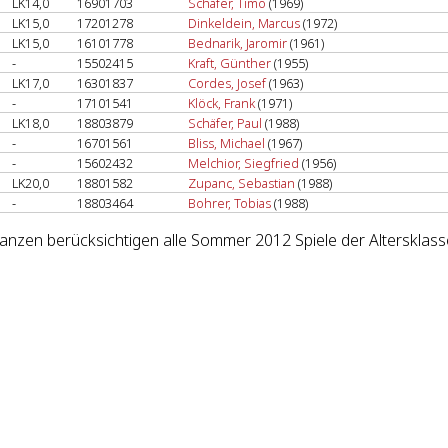
LK14,0
16901703
Schäfer, Timo
(1969)
LK15,0
17201278
Dinkeldein, Marcus
(1972)
LK15,0
16101778
Bednarik, Jaromir
(1961)
-
15502415
Kraft, Günther
(1955)
LK17,0
16301837
Cordes, Josef
(1963)
-
17101541
Klöck, Frank
(1971)
LK18,0
18803879
Schäfer, Paul
(1988)
-
16701561
Bliss, Michael
(1967)
-
15602432
Melchior, Siegfried
(1956)
LK20,0
18801582
Zupanc, Sebastian
(1988)
-
18803464
Bohrer, Tobias
(1988)
lanzen berücksichtigen alle Sommer 2012 Spiele der Altersklass