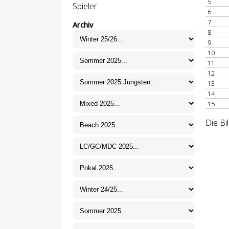
5
Spieler
6
7
Archiv
8
9
10
11
12
13
14
15
Die Bi