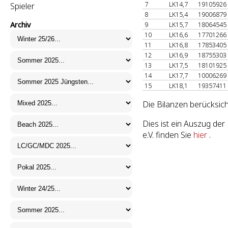
7
LK14,7
19105926
Spieler
8
LK15,4
19006879
Archiv
9
LK15,7
18064545
10
LK16,6
17701266
11
LK16,8
17853405
12
LK16,9
18755303
13
LK17,5
18101925
14
LK17,7
10006269
15
LK18,1
19357411
Die Bilanzen berücksich
Dies ist ein Auszug d
e.V. finden Sie
hier
.