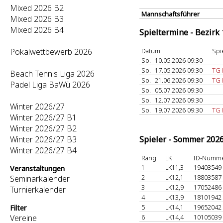
Mixed 2026 B2
Mannschaftsführer
Mixed 2026 B3
Mixed 2026 B4
Spieltermine - Bezirk
Pokalwettbewerb 2026
Datum
Spi
So.
10.05.2026 09:30
So.
17.05.2026 09:30
TG 
Beach Tennis Liga 2026
So.
21.06.2026 09:30
TG 
Padel Liga BaWü 2026
So.
05.07.2026 09:30
So.
12.07.2026 09:30
Winter 2026/27
So.
19.07.2026 09:30
TG 
Winter 2026/27 B1
Winter 2026/27 B2
Winter 2026/27 B3
Spieler - Sommer 202
Winter 2026/27 B4
Rang
LK
ID-Numm
1
LK11,3
19403549
Veranstaltungen
2
LK12,1
18803587
Seminarkalender
3
LK12,9
17052486
Turnierkalender
4
LK13,9
18101942
5
LK14,1
19652042
Filter
Vereine
6
LK14,4
10105039