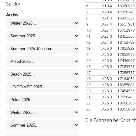
Spieler
6
LK19,4
16950919
7
LK20,4
17950743
Archiv
8
LK21,6
16995227
9
LK22,4
16551961
10
LK22,4
15752978
11
LK23,0
18455567
12
LK24,0
18153703
13
LK25,0
17955823
14
LK25,0
17855919
15
LK25,0
17456067
16
LK25,0
17283357
17
-
17056337
18
LK25,0
17164052
19
LK25,0
18355082
20
LK25,0
17454535
21
LK25,0
17556483
22
LK25,0
18066366
23
LK25,0
18355669
Die Bilanzen berücksich