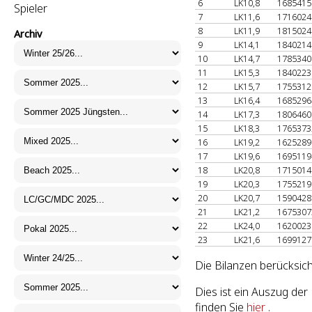
6
LK10,8
168541
Spieler
7
LK11,6
171602
8
LK11,9
181502
Archiv
9
LK14,1
184021
10
LK14,7
178534
11
LK15,3
184022
12
LK15,7
175531
13
LK16,4
168529
14
LK17,3
180646
15
LK18,3
176537
16
LK19,2
162528
17
LK19,6
169511
18
LK20,8
171501
19
LK20,3
175521
20
LK20,7
159042
21
LK21,2
167530
22
LK24,0
162002
23
LK21,6
169912
Die Bilanzen berücksich
Dies ist ein Auszug de
finden Sie
hier
.