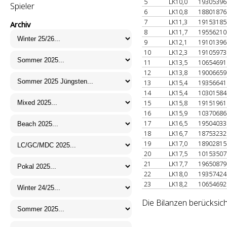
5
LK10,0
1930539
Spieler
6
LK10,8
1880187
7
LK11,3
1915318
Archiv
8
LK11,7
1955621
9
LK12,1
1910139
10
LK12,3
1910597
11
LK13,5
1065469
12
LK13,8
1900665
13
LK15,4
1935664
14
LK15,4
1030158
15
LK15,8
1915196
16
LK15,9
1037068
17
LK16,5
1950403
18
LK16,7
1875323
19
LK17,0
1890281
20
LK17,5
1015350
21
LK17,7
1965087
22
LK18,0
1935742
23
LK18,2
1065469
Die Bilanzen berücksich