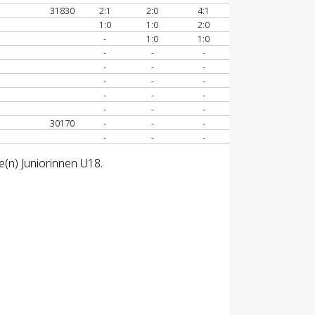
31830
2:1
2:0
4:1
1:0
1:0
2:0
-
1:0
1:0
-
-
-
-
-
-
-
-
-
-
-
-
-
-
-
30170
-
-
-
-
-
-
e(n) Juniorinnen U18.