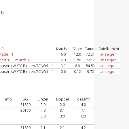
:1)
ft
Matches
Sätze
Games
Spielbericht
tetten 1
6:0
12:0
72:21
anzeigen
orf/TC Umkirch 1
6:0
12:0
72:12
anzeigen
usen i.W./TC Binzen/TC Wehr 1
3:3
6:6
54:53
anzeigen
usen i.W./TC Binzen/TC Wehr 1
0:6
0:12
9:72
anzeigen
Info
SG
Einzel
Doppel
gesamt
31520
2:0
2:0
4:0
30170
4:0
3:1
7:1
3:0
3:0
6:0
-
-
-
31830
2:1
2:1
4:2