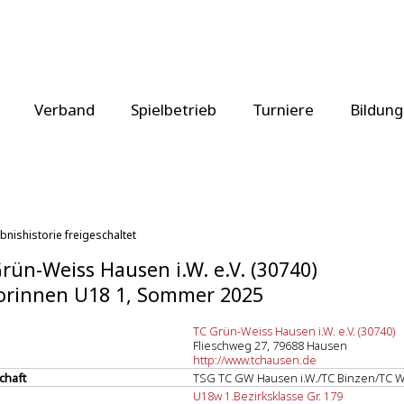
Verband
Spielbetrieb
Turniere
Bildung
bnishistorie freigeschaltet
rün-Weiss Hausen i.W. e.V. (30740)
orinnen U18 1, Sommer 2025
TC Grün-Weiss Hausen i.W. e.V. (30740)
Flieschweg 27, 79688 Hausen
http://www.tchausen.de
chaft
TSG TC GW Hausen i.W./TC Binzen/TC 
U18w 1.Bezirksklasse Gr. 179