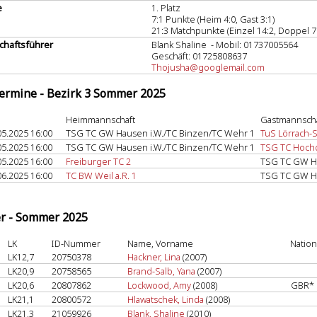
e
1. Platz
7:1 Punkte (Heim 4:0, Gast 3:1)
21:3 Matchpunkte (Einzel 14:2, Doppel 7
haftsführer
Blank Shaline - Mobil: 01737005564
Geschäft: 01725808637
Thojusha@googlemail.com
termine - Bezirk 3 Sommer 2025
Heimmannschaft
Gastmannscha
05.2025 16:00
TSG TC GW Hausen i.W./TC Binzen/TC Wehr 1
TuS Lörrach-S
05.2025 16:00
TSG TC GW Hausen i.W./TC Binzen/TC Wehr 1
TSG TC Hochd
05.2025 16:00
Freiburger TC 2
TSG TC GW Ha
06.2025 16:00
TC BW Weil a.R. 1
TSG TC GW Ha
er - Sommer 2025
LK
ID-Nummer
Name, Vorname
Nation
LK12,7
20750378
Hackner, Lina
(2007)
LK20,9
20758565
Brand-Salb, Yana
(2007)
LK20,6
20807862
Lockwood, Amy
(2008)
GBR*
LK21,1
20800572
Hlawatschek, Linda
(2008)
LK21,3
21059926
Blank, Shaline
(2010)