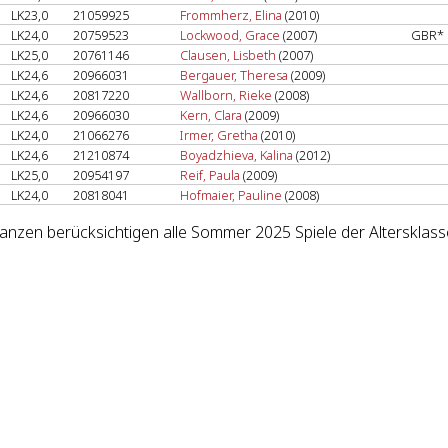
LK23,0
21059925
Frommherz, Elina
(2010)
LK24,0
20759523
Lockwood, Grace
(2007)
GBR*
LK25,0
20761146
Clausen, Lisbeth
(2007)
LK24,6
20966031
Bergauer, Theresa
(2009)
LK24,6
20817220
Wallborn, Rieke
(2008)
LK24,6
20966030
Kern, Clara
(2009)
LK24,0
21066276
Irmer, Gretha
(2010)
LK24,6
21210874
Boyadzhieva, Kalina
(2012)
LK25,0
20954197
Reif, Paula
(2009)
LK24,0
20818041
Hofmaier, Pauline
(2008)
lanzen berücksichtigen alle Sommer 2025 Spiele der Altersklass