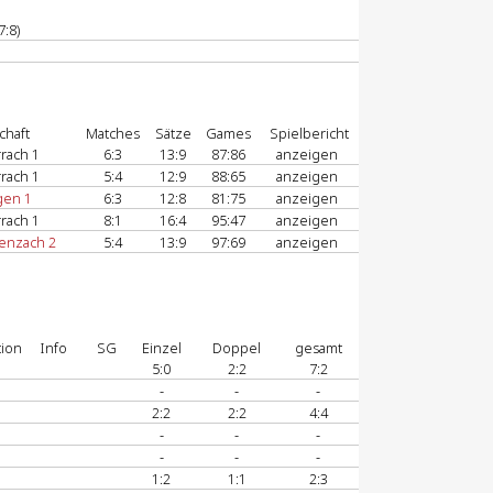
7:8)
chaft
Matches
Sätze
Games
Spielbericht
rach 1
6:3
13:9
87:86
anzeigen
rach 1
5:4
12:9
88:65
anzeigen
gen 1
6:3
12:8
81:75
anzeigen
rach 1
8:1
16:4
95:47
anzeigen
enzach 2
5:4
13:9
97:69
anzeigen
tion
Info
SG
Einzel
Doppel
gesamt
5:0
2:2
7:2
-
-
-
2:2
2:2
4:4
-
-
-
-
-
-
1:2
1:1
2:3