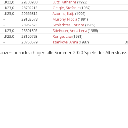
LK22,0
29300900
Lutz, Katharina
(1993)
LK23,0
28702213
Geigle, Stefanie
(1987)
LK23,0
29656812
Azorina, Katja
(1996)
-
29153578
Murphy, Nicola
(1991)
-
28952573
Schlachter, Corinna
(1989)
LK23,0
28891503
Stiefvater, Anna Lena
(1988)
LK23,0
28150793
Runge, Lisa
(1981)
-
28750579
Tzankova, Anna
(1987)
B
lanzen berücksichtigen alle Sommer 2020 Spiele der Altersklas