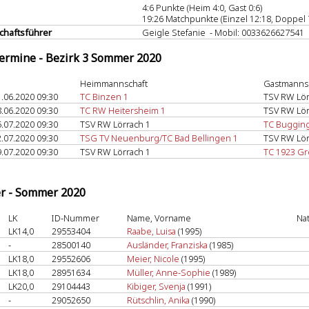
4:6 Punkte (Heim 4:0, Gast 0:6)
19:26 Matchpunkte (Einzel 12:18, Doppel 
haftsführer
Geigle Stefanie - Mobil: 0033626627541
termine - Bezirk 3 Sommer 2020
Heimmannschaft
Gastmanns
.06.2020 09:30
TC Binzen 1
TSV RW Lör
.06.2020 09:30
TC RW Heitersheim 1
TSV RW Lör
.07.2020 09:30
TSV RW Lörrach 1
TC Buggin
.07.2020 09:30
TSG TV Neuenburg/TC Bad Bellingen 1
TSV RW Lör
.07.2020 09:30
TSV RW Lörrach 1
TC 1923 Gr
er - Sommer 2020
LK
ID-Nummer
Name, Vorname
Na
LK14,0
29553404
Raabe, Luisa
(1995)
-
28500140
Ausländer, Franziska
(1985)
LK18,0
29552606
Meier, Nicole
(1995)
LK18,0
28951634
Müller, Anne-Sophie
(1989)
LK20,0
29104443
Kibiger, Svenja
(1991)
-
29052650
Rütschlin, Anika
(1990)