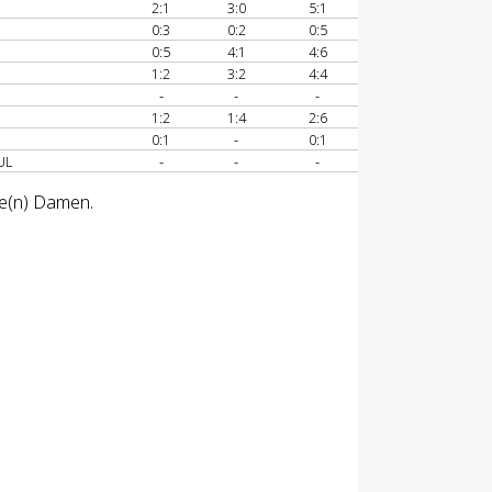
2:1
3:0
5:1
0:3
0:2
0:5
0:5
4:1
4:6
1:2
3:2
4:4
-
-
-
1:2
1:4
2:6
0:1
-
0:1
UL
-
-
-
se(n) Damen.