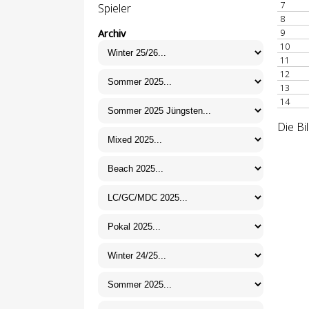
7
Spieler
8
9
Archiv
10
11
12
13
14
Die Bi