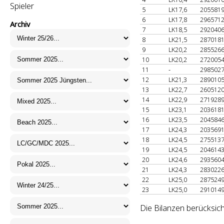
Spieler
5
LK17,6
205581
6
LK17,8
296571
Archiv
7
LK18,5
292040
8
LK21,5
287018
9
LK20,2
285526
10
LK20,2
272005
11
-
298502
12
LK21,3
289010
13
LK22,7
260512
14
LK22,9
271928
15
LK23,1
203618
16
LK23,5
204584
17
LK24,3
203569
18
LK24,5
275513
19
LK24,5
204614
20
LK24,6
293560
21
LK24,3
283022
22
LK25,0
287524
23
LK25,0
291014
Die Bilanzen berücksic