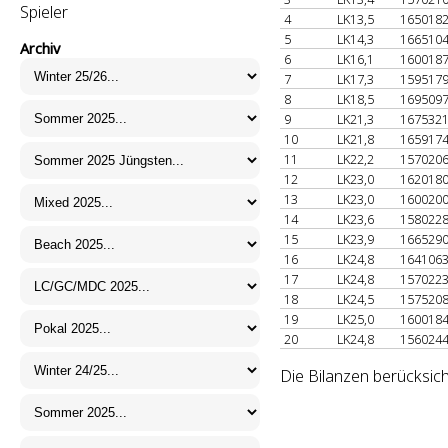
Spieler
4
LK13,5
165018
5
LK14,3
166510
Archiv
6
LK16,1
160018
7
LK17,3
159517
8
LK18,5
169509
9
LK21,3
167532
10
LK21,8
165917
11
LK22,2
157020
12
LK23,0
162018
13
LK23,0
160020
14
LK23,6
158022
15
LK23,9
166529
16
LK24,8
164106
17
LK24,8
157022
18
LK24,5
157520
19
LK25,0
160018
20
LK24,8
156024
Die Bilanzen berücksich