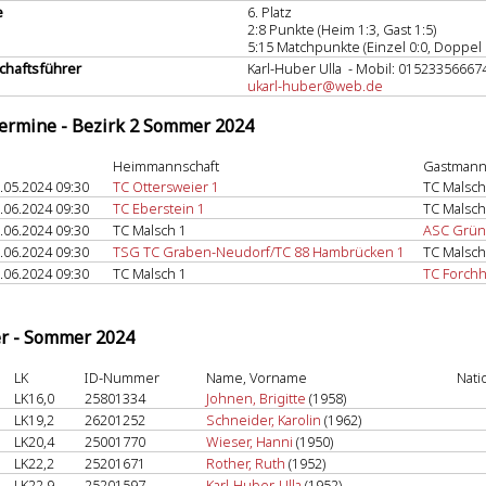
e
6. Platz
2:8 Punkte (Heim 1:3, Gast 1:5)
5:15 Matchpunkte (Einzel 0:0, Doppel 
haftsführer
Karl-Huber Ulla - Mobil: 01523356667
ukarl-huber@web.de
termine - Bezirk 2 Sommer 2024
Heimmannschaft
Gastmann
.05.2024 09:30
TC Ottersweier 1
TC Malsch
.06.2024 09:30
TC Eberstein 1
TC Malsch
.06.2024 09:30
TC Malsch 1
ASC Grün
.06.2024 09:30
TSG TC Graben-Neudorf/TC 88 Hambrücken 1
TC Malsch
.06.2024 09:30
TC Malsch 1
TC Forch
er - Sommer 2024
LK
ID-Nummer
Name, Vorname
Nati
LK16,0
25801334
Johnen, Brigitte
(1958)
LK19,2
26201252
Schneider, Karolin
(1962)
LK20,4
25001770
Wieser, Hanni
(1950)
LK22,2
25201671
Rother, Ruth
(1952)
LK22,9
25201597
Karl-Huber, Ulla
(1952)