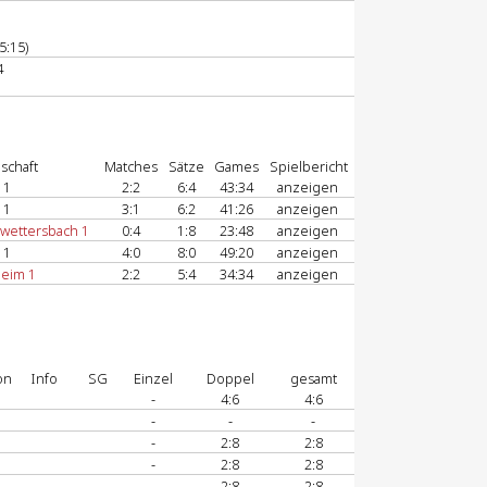
5:15)
4
schaft
Matches
Sätze
Games
Spielbericht
 1
2:2
6:4
43:34
anzeigen
 1
3:1
6:2
41:26
anzeigen
wettersbach 1
0:4
1:8
23:48
anzeigen
 1
4:0
8:0
49:20
anzeigen
heim 1
2:2
5:4
34:34
anzeigen
on
Info
SG
Einzel
Doppel
gesamt
-
4:6
4:6
-
-
-
-
2:8
2:8
-
2:8
2:8
-
2:8
2:8