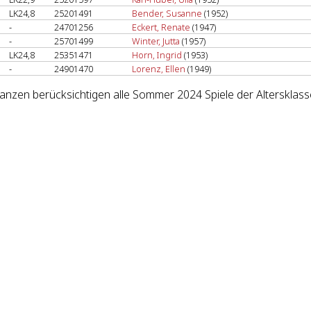
LK24,8
25201491
Bender, Susanne
(1952)
-
24701256
Eckert, Renate
(1947)
-
25701499
Winter, Jutta
(1957)
LK24,8
25351471
Horn, Ingrid
(1953)
-
24901470
Lorenz, Ellen
(1949)
lanzen berücksichtigen alle Sommer 2024 Spiele der Alterskla