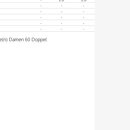
-
-
-
-
-
-
-
-
-
-
-
-
-
-
-
sse(n) Damen 60 Doppel.