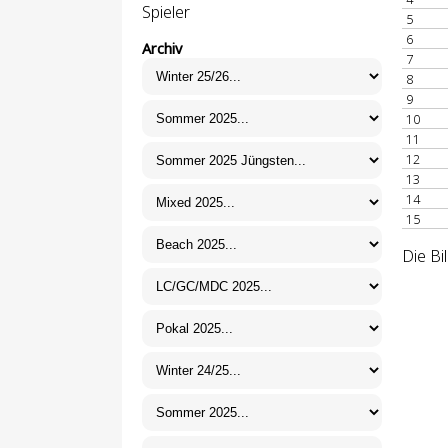
Spieler
5
6
Archiv
7
8
9
10
11
12
13
14
15
Die Bi