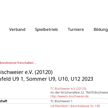
Verband
Spielbetrieb
Turniere
Bildung
bnishistorie freischalten ...
ischweier e.V. (20120)
nfeld U9 1, Sommer U9, U10, U12 2023
TC Bischweier e.V. (20120)
An der Kirschenallee 22, 76476 Bischwei
http://www.tc-bischweier.de
chaft
TC Bischweier 1
U9 Kleinfeld 1.Bezirksklasse Gr. 190