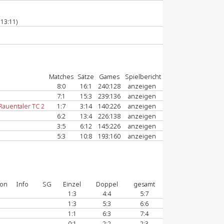
13:11)
Matches
Sätze
Games
Spielbericht
8:0
16:1
240:128
anzeigen
7:1
15:3
239:136
anzeigen
Rauentaler TC 2
1:7
3:14
140:226
anzeigen
6:2
13:4
226:138
anzeigen
3:5
6:12
145:226
anzeigen
5:3
10:8
193:160
anzeigen
ion
Info
SG
Einzel
Doppel
gesamt
1:3
4:4
5:7
1:3
5:3
6:6
1:1
6:3
7:4
0:1
2:2
2:3