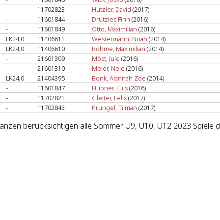
-
11702823
Hutzler, David
(2017)
-
11601844
Drützler, Finn
(2016)
-
11601849
Otto, Maximilian
(2016)
LK24,0
11406611
Westermann, Noah
(2014)
LK24,0
11406610
Böhme, Maximilian
(2014)
-
21601309
Möst, Jule
(2016)
-
21601310
Meier, Nele
(2016)
LK24,0
21404395
Bonk, Alannah Zoe
(2014)
-
11601847
Hübner, Luis
(2016)
-
11702821
Gleiter, Felix
(2017)
-
11702843
Prungel, Tilman
(2017)
lanzen berücksichtigen alle Sommer U9, U10, U12 2023 Spiele de