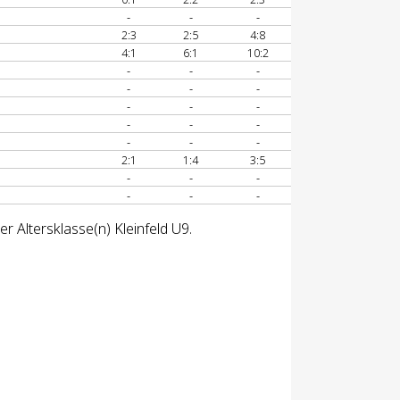
-
-
-
2:3
2:5
4:8
4:1
6:1
10:2
-
-
-
-
-
-
-
-
-
-
-
-
-
-
-
2:1
1:4
3:5
-
-
-
-
-
-
r Altersklasse(n) Kleinfeld U9.