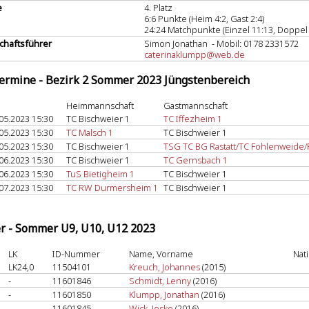
e
4. Platz
6:6 Punkte (Heim 4:2, Gast 2:4)
24:24 Matchpunkte (Einzel 11:13, Doppel 
haftsführer
Simon Jonathan - Mobil: 0178 2331572
caterinaklumpp@web.de
termine - Bezirk 2 Sommer 2023 Jüngstenbereich
Heimmannschaft
Gastmannschaft
05.2023 15:30
TC Bischweier 1
TC Iffezheim 1
05.2023 15:30
TC Malsch 1
TC Bischweier 1
05.2023 15:30
TC Bischweier 1
TSG TC BG Rastatt/TC Fohlenweide/
06.2023 15:30
TC Bischweier 1
TC Gernsbach 1
06.2023 15:30
TuS Bietigheim 1
TC Bischweier 1
07.2023 15:30
TC RW Durmersheim 1
TC Bischweier 1
er - Sommer U9, U10, U12 2023
LK
ID-Nummer
Name, Vorname
Nat
LK24,0
11504101
Kreuch, Johannes
(2015)
-
11601846
Schmidt, Lenny
(2016)
-
11601850
Klumpp, Jonathan
(2016)
-
11601845
Wick, Josko
(2016)