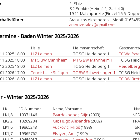
e
2. Platz
8:2 Punkte (Heim 4:2, Gast 4:0)
19:11 Matchpunkte (Einzel 15:5, Doppel
haftsführer
Araouzos Alexandros - Mobil: 016348
araouzosalex@gmail.com
termine - Baden Winter 2025/2026
Halle
Heimmannschaft
Gastmannsc
.11.2025 18:00
LLZ Leimen
TC SG Heidelberg 1
TC Wolfsbe
.11.2025 18:00
MTG BW Mannheim
MTG BW Mannheim 1
TC SG Heid
.12.2025 18:00
LLZ Leimen
TC SG Heidelberg 1
Heidelberg
.01.2026 17:00
Tennishalle St. Ilgen
TC BW Schwetzingen 1
TC SG Heid
.01.2026 18:00
LLZ Leimen
TC SG Heidelberg 1
TC BW Bret
er - Winter 2025/2026
LK
ID-Nummer
Name, Vorname
Nat
LK1,8
10371146
Paardekooper, Stijn
(2003)
NED
LK2,2
10269284
Car, Hugo Alexandre
(2002)
FRA
LK1,6
19865243
Vučković, Miloš
(1998)
SR
LK1,7
19965762
Elsayed, Amr
(1999)
EG
LK1,7
19458017
Araouzos, Alexandros
(1994)
FRA