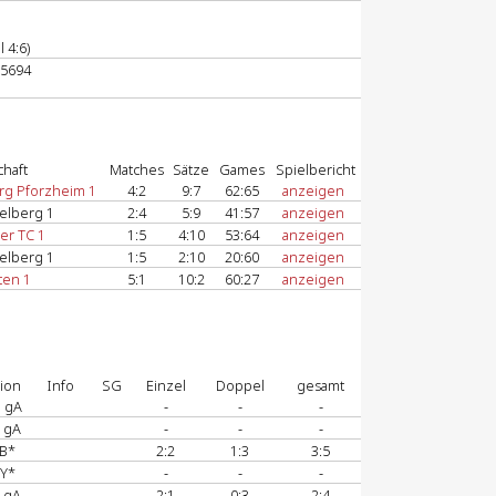
 4:6)
95694
haft
Matches
Sätze
Games
Spielbericht
rg Pforzheim 1
4:2
9:7
62:65
anzeigen
elberg 1
2:4
5:9
41:57
anzeigen
er TC 1
1:5
4:10
53:64
anzeigen
elberg 1
1:5
2:10
20:60
anzeigen
ten 1
5:1
10:2
60:27
anzeigen
ion
Info
SG
Einzel
Doppel
gesamt
 gA
-
-
-
 gA
-
-
-
B*
2:2
1:3
3:5
Y*
-
-
-
 gA
2:1
0:3
2:4