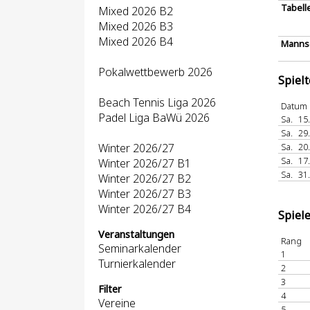
Tabell
Mixed 2026 B2
Mixed 2026 B3
Mixed 2026 B4
Mannsc
Pokalwettbewerb 2026
Spiel
Beach Tennis Liga 2026
Datum
Padel Liga BaWü 2026
Sa.
15
Sa.
29
Winter 2026/27
Sa.
20
Sa.
17
Winter 2026/27 B1
Sa.
31
Winter 2026/27 B2
Winter 2026/27 B3
Winter 2026/27 B4
Spiel
Veranstaltungen
Rang
Seminarkalender
1
Turnierkalender
2
3
Filter
4
Vereine
5