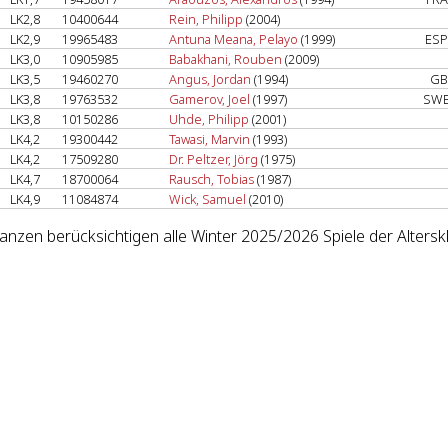
LK2,8
10400644
Rein, Philipp
(2004)
LK2,9
19965483
Antuna Meana, Pelayo
(1999)
ESP
LK3,0
10905985
Babakhani, Rouben
(2009)
LK3,5
19460270
Angus, Jordan
(1994)
GB
LK3,8
19763532
Gamerov, Joel
(1997)
SWE
LK3,8
10150286
Uhde, Philipp
(2001)
LK4,2
19300442
Tawasi, Marvin
(1993)
LK4,2
17509280
Dr. Peltzer, Jörg
(1975)
LK4,7
18700064
Rausch, Tobias
(1987)
LK4,9
11084874
Wick, Samuel
(2010)
lanzen berücksichtigen alle Winter 2025/2026 Spiele der Altersk