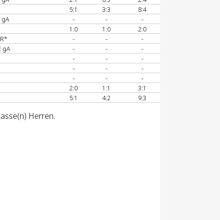
5:1
3:3
8:4
 gA
-
-
-
1:0
1:0
2:0
R*
-
-
-
 gA
-
-
-
-
-
-
-
-
-
-
-
-
2:0
1:1
3:1
5:1
4:2
9:3
lasse(n) Herren.