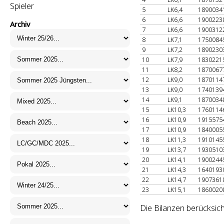
Spieler
5
LK6,4
1890034
6
LK6,6
1900223
Archiv
7
LK6,6
1900312
8
LK7,1
1750084
9
LK7,2
1890230
10
LK7,9
1830221
11
LK8,2
1870067
12
LK9,0
1870114
13
LK9,0
1740139
14
LK9,1
1870034
15
LK10,3
1760114
16
LK10,9
1915575
17
LK10,9
1840005
18
LK11,3
1910145
19
LK13,7
1930510
20
LK14,1
1900244
21
LK14,3
1640193
22
LK14,7
1907361
23
LK15,1
1860020
Die Bilanzen berücksich