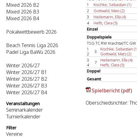
Mixed 2026 B2
1
Kischke, Sebastian (1)
2
Gottwald, Mats (2)
Mixed 2026 B3
3
Heilemann, Ella (4)
Mixed 2026 B4
4
Hefti, Clara (5)
Einzel
Pokalwettbewerb 2026
Doppelspiele
TSG TC RW Kraichtal/TC GW K
Beach Tennis Liga 2026
1
Kischke, Sebastian (1
Padel Liga BaWü 2026
3
2
Gottwald, Mats (2)
3
Heilemann, Ella (4)
7
Winter 2026/27
4
Hefti, Clara (5)
Doppel
Winter 2026/27 B1
Winter 2026/27 B2
Gesamt
Winter 2026/27 B3
Spielbericht (pdf)
Winter 2026/27 B4
Oberschiedsrichter: T
Veranstaltungen
Seminarkalender
Turnierkalender
Filter
Vereine