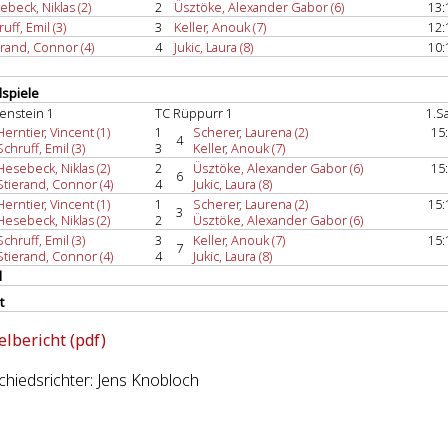
beck, Niklas (2)
2
Üsztöke, Alexander Gabor (6)
13:
uff, Emil (3)
3
Keller, Anouk (7)
12:
erand, Connor (4)
4
Jukic, Laura (8)
10:
spiele
enstein 1
TC Rüppurr 1
1.S
Herntier, Vincent (1)
1
Scherer, Laurena (2)
15
4
Schruff, Emil (3)
3
Keller, Anouk (7)
Hesebeck, Niklas (2)
2
Üsztöke, Alexander Gabor (6)
15
6
Stierand, Connor (4)
4
Jukic, Laura (8)
Herntier, Vincent (1)
1
Scherer, Laurena (2)
15:
3
Hesebeck, Niklas (2)
2
Üsztöke, Alexander Gabor (6)
Schruff, Emil (3)
3
Keller, Anouk (7)
15:
7
Stierand, Connor (4)
4
Jukic, Laura (8)
l
t
elbericht (pdf)
hiedsrichter: Jens Knobloch