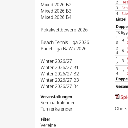
2
Hese
Mixed 2026 B2
3
Schr
Mixed 2026 B3
4
Sti
Mixed 2026 B4
Einzel
Doppel
Pokalwettbewerb 2026
TC Egg
1
4
Beach Tennis Liga 2026
3
Padel Liga BaWü 2026
2
6
4
1
Winter 2026/27
3
2
Winter 2026/27 B1
3
7
Winter 2026/27 B2
4
Doppe
Winter 2026/27 B3
Winter 2026/27 B4
Gesam
Veranstaltungen
Spi
Seminarkalender
Obersc
Turnierkalender
Filter
Vereine