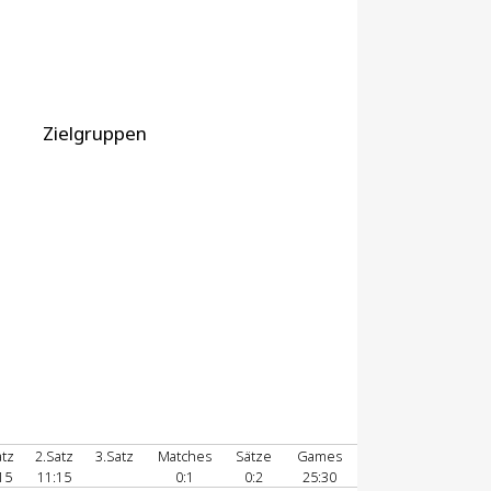
Zielgruppen
atz
2.Satz
3.Satz
Matches
Sätze
Games
15
11:15
0:1
0:2
25:30