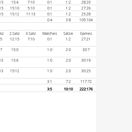
15
15:4
7:10
0:1
1:2
28:20
15
15:10
5:10
0:1
1:2
27:26
15
15:12
11:13
0:1
1:2
25:28
0:4
3:8
105:104
atz
2.Satz
3.Satz
Matches
Sätze
Games
:5
12:15
7:10
0:1
1:2
27:21
:7
15:0
1:0
2:0
30:7
13
15:6
1:0
2:0
30:19
13
15:12
1:0
2:0
30:25
3:1
7:2
117:72
3:5
10:10
222:176