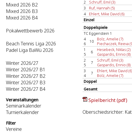
2
Schruff, Emil (3)
Mixed 2026 B2
3
Ruf, Hannah (5)
Mixed 2026 B3
4
Ehlert, Mike David (6)
Mixed 2026 B4
Einzel
Doppelspiele
Pokalwettbewerb 2026
TC Eggenstein 1
4
Bolz, Amelie (7)
10
Beach Tennis Liga 2026
6
Piechaczek, Reeva (9
Padel Liga BaWü 2026
1
Hesebeck, Niklas (2)
6
5
Gaspardis, Ennio (8)
2
Schruff, Emil (3)
Winter 2026/27
7
5
Gaspardis, Ennio (8)
Winter 2026/27 B1
3
Ehlert, Mike David (6
7
Winter 2026/27 B2
4
Bolz, Amelie (7)
Doppel
Winter 2026/27 B3
Winter 2026/27 B4
Gesamt
Veranstaltungen
Spielbericht (pdf)
Seminarkalender
Oberschiedsrichter: Ka
Turnierkalender
Filter
Vereine