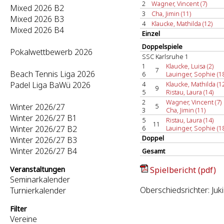
2
Wagner, Vincent (7)
Mixed 2026 B2
3
Cha, Jimin (11)
Mixed 2026 B3
4
Klaucke, Mathilda (12)
Mixed 2026 B4
Einzel
Doppelspiele
Pokalwettbewerb 2026
SSC Karlsruhe 1
1
Klaucke, Luisa (2)
7
Beach Tennis Liga 2026
6
Lauinger, Sophie (1
Padel Liga BaWü 2026
4
Klaucke, Mathilda (1
9
5
Ristau, Laura (14)
2
Wagner, Vincent (7)
Winter 2026/27
5
3
Cha, Jimin (11)
Winter 2026/27 B1
5
Ristau, Laura (14)
11
Winter 2026/27 B2
6
Lauinger, Sophie (1
Doppel
Winter 2026/27 B3
Winter 2026/27 B4
Gesamt
Veranstaltungen
Spielbericht (pdf)
Seminarkalender
Oberschiedsrichter: Juki
Turnierkalender
Filter
Vereine