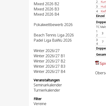
2
Kun
Mixed 2026 B2
3
Hub
Mixed 2026 B3
4
Kief
Mixed 2026 B4
Einzel
Doppel
Pokalwettbewerb 2026
TC Mal
1
3
Beach Tennis Liga 2026
2
Padel Liga BaWü 2026
3
7
4
Doppe
Winter 2026/27
Gesam
Winter 2026/27 B1
Winter 2026/27 B2
Spi
Winter 2026/27 B3
Winter 2026/27 B4
Obersc
Veranstaltungen
Seminarkalender
Turnierkalender
Filter
Vereine