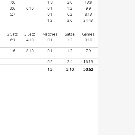
7:6
1:0
2:0
13:9
3:6
6:10
0:1
1:2
9:9
5:7
0:1
0:2
8:13
1:3
3:6
34:43
z
2.Satz
3.Satz
Matches
Sätze
Games
6:3
4:10
0:1
1:2
9:10
1:6
8:10
0:1
1:2
7:9
0:2
2:4
16:19
1:5
5:10
50:62