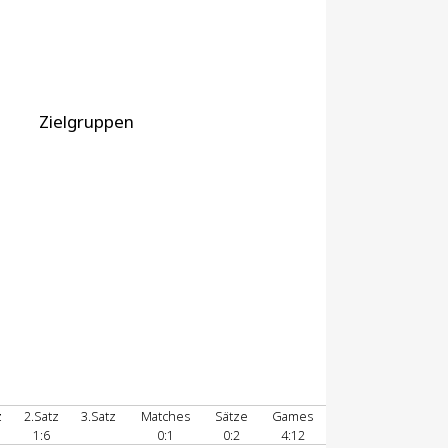
Zielgruppen
z
2.Satz
3.Satz
Matches
Sätze
Games
1:6
0:1
0:2
4:12