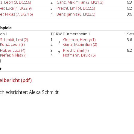
z, Leon (3, LK22,6)
2
Ganz, Maximilian (2, LK21,3)
6:3
er, Luca (4, LK22,9)
3
Precht, Emil (4, LK22,5)
6:2
er, Niklas (7, LK24,6)
4
Bens, Jannis (6, LK22,5)
3:6
spiele
sch 1
TC RW Durmersheim 1
1.Sat
Schmidt, Levi (2)
1
Geltman, Henry (1)
3:6
3
Kunz, Leon (3)
2
Ganz, Maximilian (2)
Huber, Luca (4)
3
Precht, Emil (4)
6:2
7
Kiefer, Niklas (7)
4
Hofmann, David (5)
l
t
elbericht (pdf)
hiedsrichter: Alexa Schmidt