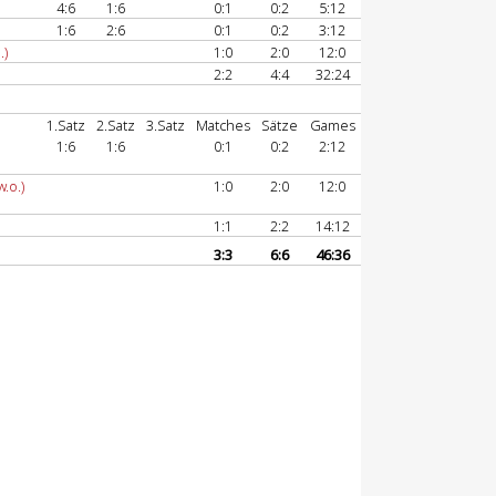
4:6
1:6
0:1
0:2
5:12
1:6
2:6
0:1
0:2
3:12
.)
1:0
2:0
12:0
2:2
4:4
32:24
1.Satz
2.Satz
3.Satz
Matches
Sätze
Games
1:6
1:6
0:1
0:2
2:12
w.o.)
1:0
2:0
12:0
1:1
2:2
14:12
3:3
6:6
46:36