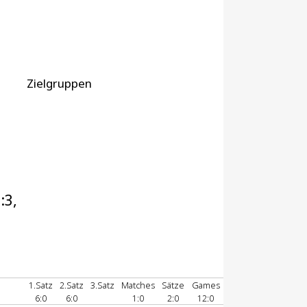
Zielgruppen
:3,
1.Satz
2.Satz
3.Satz
Matches
Sätze
Games
6:0
6:0
1:0
2:0
12:0