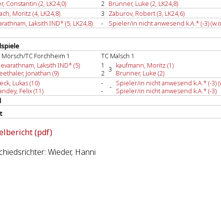
r, Constantin (2, LK24,0)
2
Brunner, Luke (2, LK24,8)
ach, Moritz (4, LK24,8)
3
Zaburov, Robert (3, LK24,6)
arathnam, Laksith IND* (5, LK24,8)
-
Spieler/in nicht anwesend k.A.* (-3) (w.o
spiele
 Mörsch/TC Forchheim 1
TC Malsch 1
eevarathnam, Laksith IND* (5)
1
kaufmann, Moritz (1)
3
eethaler, Jonathan (9)
2
Brunner, Luke (2)
eck, Lukas (10)
-
Spieler/in nicht anwesend k.A.* (-3) (
-
andey, Felix (11)
-
Spieler/in nicht anwesend k.A.* (-3)
l
t
elbericht (pdf)
hiedsrichter: Wieder, Hanni