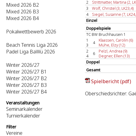
2
Strittmatter, Martina (2, L
Mixed 2026 B2
3
Wolf, Christel (3, LK23,4)
Mixed 2026 B3
4
Siegel, Susanne (7, LK24,
Mixed 2026 B4
Einzel
Doppelspiele
Pokalwettbewerb 2026
TC BW Bruchhausen 1
1
Klaassen, Carolin (6)
4
Beach Tennis Liga 2026
3
Mühe, Elzy (12)
Padel Liga BaWü 2026
2
Pelzl, Andrea (9)
6
4
Degner, Ellen (13)
Doppel
Winter 2026/27
Gesamt
Winter 2026/27 B1
Winter 2026/27 B2
Spielbericht (pdf)
Winter 2026/27 B3
Winter 2026/27 B4
Oberschiedsrichter: Ga
Veranstaltungen
Seminarkalender
Turnierkalender
Filter
Vereine