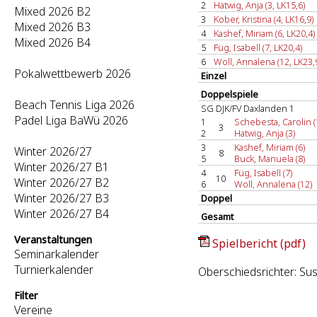
2
Hatwig, Anja (3, LK15,6)
Mixed 2026 B2
3
Kober, Kristina (4, LK16,9)
Mixed 2026 B3
4
Kashef, Miriam (6, LK20,4)
Mixed 2026 B4
5
Füg, Isabell (7, LK20,4)
6
Woll, Annalena (12, LK23,
Pokalwettbewerb 2026
Einzel
Doppelspiele
Beach Tennis Liga 2026
SG DJK/FV Daxlanden 1
Padel Liga BaWü 2026
1
Schebesta, Carolin (
3
2
Hatwig, Anja (3)
3
Kashef, Miriam (6)
Winter 2026/27
8
5
Buck, Manuela (8)
Winter 2026/27 B1
4
Füg, Isabell (7)
10
Winter 2026/27 B2
6
Woll, Annalena (12)
Winter 2026/27 B3
Doppel
Winter 2026/27 B4
Gesamt
Veranstaltungen
Spielbericht (pdf)
Seminarkalender
Turnierkalender
Oberschiedsrichter: Su
Filter
Vereine