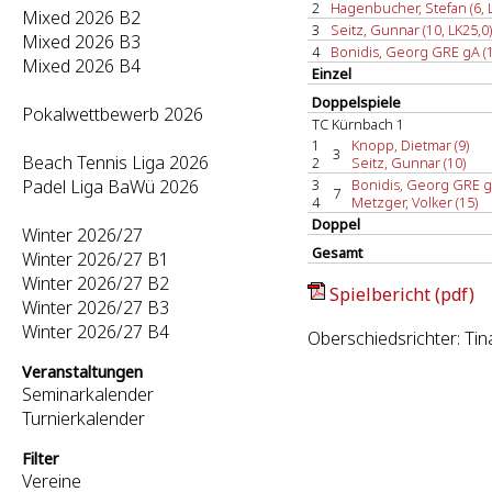
2
Hagenbucher, Stefan (6, 
Mixed 2026 B2
3
Seitz, Gunnar (10, LK25,0)
Mixed 2026 B3
4
Bonidis, Georg GRE gA (1
Mixed 2026 B4
Einzel
Doppelspiele
Pokalwettbewerb 2026
TC Kürnbach 1
1
Knopp, Dietmar (9)
3
Beach Tennis Liga 2026
2
Seitz, Gunnar (10)
Padel Liga BaWü 2026
3
Bonidis, Georg GRE g
7
4
Metzger, Volker (15)
Doppel
Winter 2026/27
Gesamt
Winter 2026/27 B1
Winter 2026/27 B2
Spielbericht (pdf)
Winter 2026/27 B3
Winter 2026/27 B4
Oberschiedsrichter: Ti
Veranstaltungen
Seminarkalender
Turnierkalender
Filter
Vereine