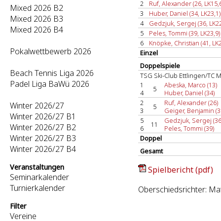
2
Ruf, Alexander (26, LK15,
Mixed 2026 B2
3
Huber, Daniel (34, LK23,1)
Mixed 2026 B3
4
Gedzjuk, Sergej (36, LK22
Mixed 2026 B4
5
Peles, Tommi (39, LK23,9)
6
Knöpke, Christian (41, LK2
Pokalwettbewerb 2026
Einzel
Doppelspiele
Beach Tennis Liga 2026
TSG Ski-Club Ettlingen/TC M
Padel Liga BaWü 2026
1
Abeska, Marco (13)
5
4
Huber, Daniel (34)
2
Ruf, Alexander (26)
Winter 2026/27
5
3
Geiger, Benjamin (3
Winter 2026/27 B1
5
Gedzjuk, Sergej (36
11
Winter 2026/27 B2
6
Peles, Tommi (39)
Winter 2026/27 B3
Doppel
Winter 2026/27 B4
Gesamt
Veranstaltungen
Spielbericht (pdf)
Seminarkalender
Turnierkalender
Oberschiedsrichter: Ma
Filter
Vereine