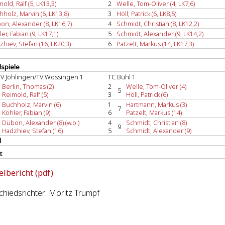
old, Ralf (5, LK13,3)
2
Welle, Tom-Oliver (4, LK7,6)
holz, Marvin (6, LK13,8)
3
Höll, Patrick (6, LK8,5)
on, Alexander (8, LK16,7)
4
Schmidt, Christian (8, LK12,2)
er, Fabian (9, LK17,1)
5
Schmidt, Alexander (9, LK14,2)
hiev, Stefan (16, LK20,3)
6
Patzelt, Markus (14, LK17,3)
spiele
V Jöhlingen/TV Wössingen 1
TC Bühl 1
Berlin, Thomas (2)
2
Welle, Tom-Oliver (4)
5
Reimold, Ralf (5)
3
Höll, Patrick (6)
Buchholz, Marvin (6)
1
Hartmann, Markus (3)
7
Köhler, Fabian (9)
6
Patzelt, Markus (14)
Dübon, Alexander (8) (w.o.)
4
Schmidt, Christian (8)
9
Hadzhiev, Stefan (16)
5
Schmidt, Alexander (9)
l
t
elbericht (pdf)
hiedsrichter: Moritz Trumpf