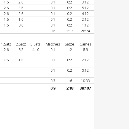
1:6
2:6
0:1
0:2
3:12
2:6
3:6
0:1
0:2
5:12
2:6
2:6
0:1
0:2
4:12
1:6
1:6
0:1
0:2
2:12
1:6
0:6
0:1
0:2
1:12
0:6
1:12
28:74
1.Satz
2.Satz
3.Satz
Matches
Sätze
Games
2:6
6:2
4:10
0:1
1:2
8:9
1:6
1:6
0:1
0:2
2:12
0:1
0:2
0:12
0:3
1:6
10:33
0:9
2:18
38:107