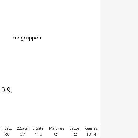
Zielgruppen
0:9,
1.Satz
2.Satz
3.Satz
Matches
Sätze
Games
7:6
6:7
4:10
0:1
1:2
13:14