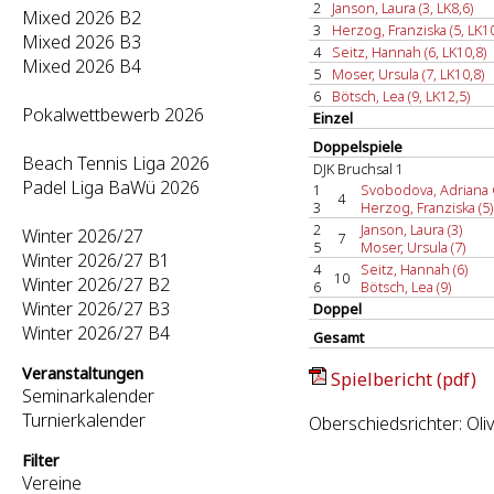
2
Janson, Laura (3, LK8,6)
Mixed 2026 B2
3
Herzog, Franziska (5, LK10
Mixed 2026 B3
4
Seitz, Hannah (6, LK10,8)
Mixed 2026 B4
5
Moser, Ursula (7, LK10,8)
6
Bötsch, Lea (9, LK12,5)
Pokalwettbewerb 2026
Einzel
Doppelspiele
Beach Tennis Liga 2026
DJK Bruchsal 1
Padel Liga BaWü 2026
1
Svobodova, Adriana 
4
3
Herzog, Franziska (5)
2
Janson, Laura (3)
Winter 2026/27
7
5
Moser, Ursula (7)
Winter 2026/27 B1
4
Seitz, Hannah (6)
10
Winter 2026/27 B2
6
Bötsch, Lea (9)
Winter 2026/27 B3
Doppel
Winter 2026/27 B4
Gesamt
Veranstaltungen
Spielbericht (pdf)
Seminarkalender
Turnierkalender
Oberschiedsrichter: Oli
Filter
Vereine