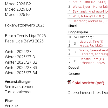
2
Kreuz, Patrick (2, LK14,4)
Mixed 2026 B2
3
Weiss, Bjoern-Hendrik (3,
Mixed 2026 B3
4
Szymanski, Andreas (4, LK
Mixed 2026 B4
5
Wolf, Tobias (5, LK18,8)
6
Behrendt, Andreas (6, LK
Pokalwettbewerb 2026
Einzel
Doppelspiele
Beach Tennis Liga 2026
TC RW Blumberg 1
Padel Liga BaWü 2026
1
Lizureck, Tino (1)
3
2
Kreuz, Patrick (2)
3
Weiss, Bjoern-Hendr
Winter 2026/27
7
4
Behrendt, Andreas (
Winter 2026/27 B1
5
Debatin, Tom (11)
11
Winter 2026/27 B2
6
Schreiber, Eric (25)
Winter 2026/27 B3
Doppel
Winter 2026/27 B4
Gesamt
Veranstaltungen
Spielbericht (pdf)
Seminarkalender
Turnierkalender
Oberschiedsrichter: D
Filter
Vereine