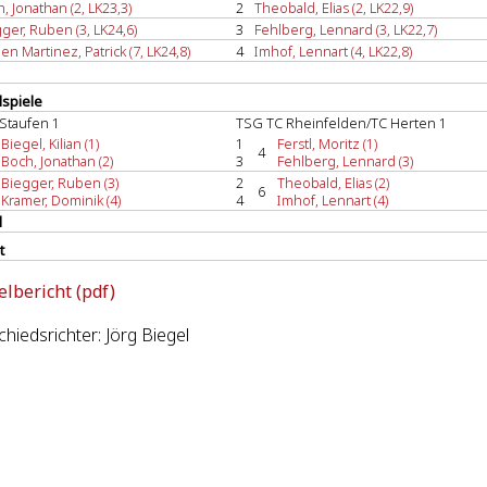
, Jonathan (2, LK23,3)
2
Theobald, Elias (2, LK22,9)
ger, Ruben (3, LK24,6)
3
Fehlberg, Lennard (3, LK22,7)
n Martinez, Patrick (7, LK24,8)
4
Imhof, Lennart (4, LK22,8)
spiele
Staufen 1
TSG TC Rheinfelden/TC Herten 1
Biegel, Kilian (1)
1
Ferstl, Moritz (1)
4
Boch, Jonathan (2)
3
Fehlberg, Lennard (3)
Biegger, Ruben (3)
2
Theobald, Elias (2)
6
Kramer, Dominik (4)
4
Imhof, Lennart (4)
l
t
elbericht (pdf)
hiedsrichter: Jörg Biegel