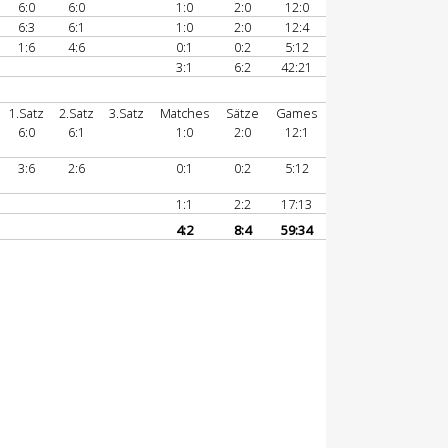
6:0
6:0
1:0
2:0
12:0
6:3
6:1
1:0
2:0
12:4
1:6
4:6
0:1
0:2
5:12
3:1
6:2
42:21
1.Satz
2.Satz
3.Satz
Matches
Sätze
Games
6:0
6:1
1:0
2:0
12:1
3:6
2:6
0:1
0:2
5:12
1:1
2:2
17:13
4:2
8:4
59:34