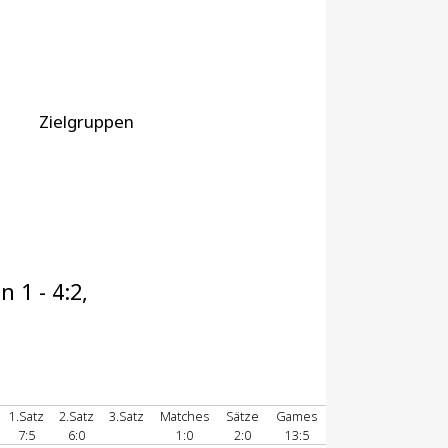
Zielgruppen
 1 - 4:2,
1.Satz
2.Satz
3.Satz
Matches
Sätze
Games
7:5
6:0
1:0
2:0
13:5