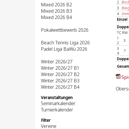
2
Boch
Mixed 2026 B2
3
Bieg
Mixed 2026 B3
4
Imme
Mixed 2026 B4
Einzel
Doppel
Pokalwettbewerb 2026
TC RW 
1
3
Beach Tennis Liga 2026
2
Padel Liga BaWü 2026
3
7
4
Doppe
Winter 2026/27
Gesam
Winter 2026/27 B1
Winter 2026/27 B2
Spi
Winter 2026/27 B3
Winter 2026/27 B4
Obersc
Veranstaltungen
Seminarkalender
Turnierkalender
Filter
Vereine