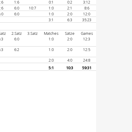
:6
1:6
0:1
0:2
3:12
:6
6:0
10:7
1:0
2:1
8:6
:0
6:0
1:0
2:0
12:0
3:1
6:3
35:23
Satz
2.Satz
3.Satz
Matches
Sätze
Games
:3
6:0
1:0
2:0
12:3
:3
6:2
1:0
2:0
12:5
2:0
4:0
24:8
5:1
10:3
59:31