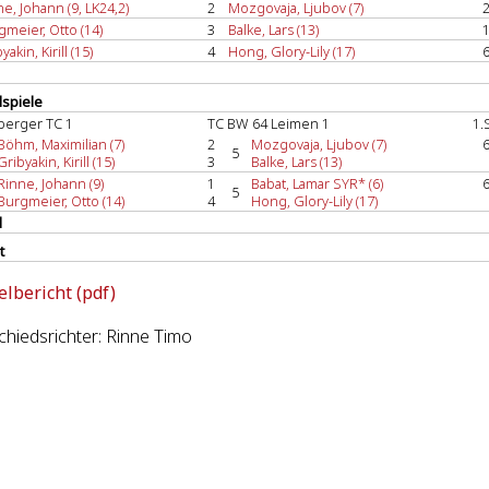
e, Johann (9, LK24,2)
2
Mozgovaja, Ljubov (7)
2
gmeier, Otto (14)
3
Balke, Lars (13)
1
yakin, Kirill (15)
4
Hong, Glory-Lily (17)
6
spiele
berger TC 1
TC BW 64 Leimen 1
1.
Böhm, Maximilian (7)
2
Mozgovaja, Ljubov (7)
6
5
Gribyakin, Kirill (15)
3
Balke, Lars (13)
Rinne, Johann (9)
1
Babat, Lamar SYR* (6)
6
5
Burgmeier, Otto (14)
4
Hong, Glory-Lily (17)
l
t
elbericht (pdf)
hiedsrichter: Rinne Timo