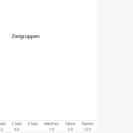
Zielgruppen
Satz
2.Satz
3.Satz
Matches
Sätze
Games
:2
6:3
1:0
2:0
12:5