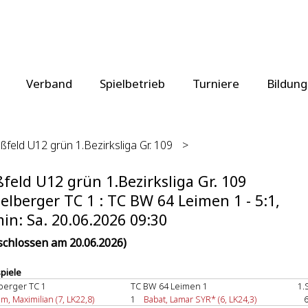
Verband
Spielbetrieb
Turniere
Bildung
ßfeld U12 grün 1.Bezirksliga Gr. 109
>
feld U12 grün 1.Bezirksliga Gr. 109
elberger TC 1 : TC BW 64 Leimen 1 - 5:1,
in: Sa. 20.06.2026 09:30
schlossen am 20.06.2026)
spiele
berger TC 1
TC BW 64 Leimen 1
1.
, Maximilian (7, LK22,8)
1
Babat, Lamar SYR* (6, LK24,3)
6