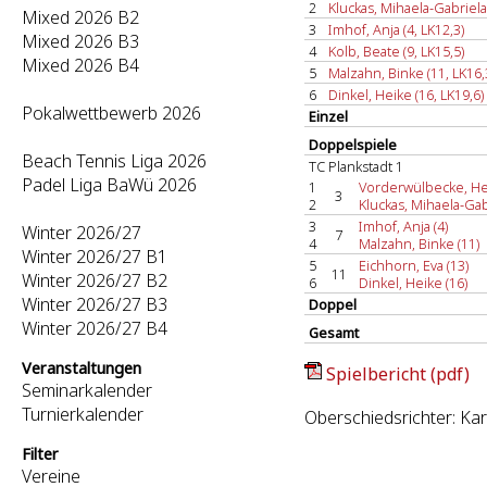
2
Kluckas, Mihaela-Gabriela 
Mixed 2026 B2
3
Imhof, Anja (4, LK12,3)
Mixed 2026 B3
4
Kolb, Beate (9, LK15,5)
Mixed 2026 B4
5
Malzahn, Binke (11, LK16,
6
Dinkel, Heike (16, LK19,6)
Pokalwettbewerb 2026
Einzel
Doppelspiele
Beach Tennis Liga 2026
TC Plankstadt 1
Padel Liga BaWü 2026
1
Vorderwülbecke, Hei
3
2
Kluckas, Mihaela-Gabr
3
Imhof, Anja (4)
Winter 2026/27
7
4
Malzahn, Binke (11)
Winter 2026/27 B1
5
Eichhorn, Eva (13)
11
Winter 2026/27 B2
6
Dinkel, Heike (16)
Winter 2026/27 B3
Doppel
Winter 2026/27 B4
Gesamt
Veranstaltungen
Spielbericht (pdf)
Seminarkalender
Turnierkalender
Oberschiedsrichter: Kar
Filter
Vereine