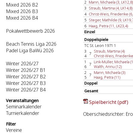
2
Mann, Michaela (3, LK12,8)
Mixed 2026 B2
3
Straub, Martina (4, LK14,8)
Mixed 2026 B3
4
Christ-Weis, Friederike (6,
Mixed 2026 B4
5
Steger, Mathilde (9, LK19,
6
Haag, Petra (11, LK23,4)
Pokalwettbewerb 2026
Einzel
Doppelspiele
Beach Tennis Liga 2026
TC St. Leon 1971 1
Padel Liga BaWü 2026
3
Straub, Martina (4)
7
4
Christ-Weis, Friederike
1
Link-Müller, Michaela (1
Winter 2026/27
7
6
Walth, Annu (12)
Winter 2026/27 B1
2
Mann, Michaela (3)
7
Winter 2026/27 B2
5
Haag, Petra (11)
Winter 2026/27 B3
Doppel
Winter 2026/27 B4
Gesamt
Veranstaltungen
Spielbericht (pdf)
Seminarkalender
Turnierkalender
Oberschiedsrichter: Er
Filter
Vereine