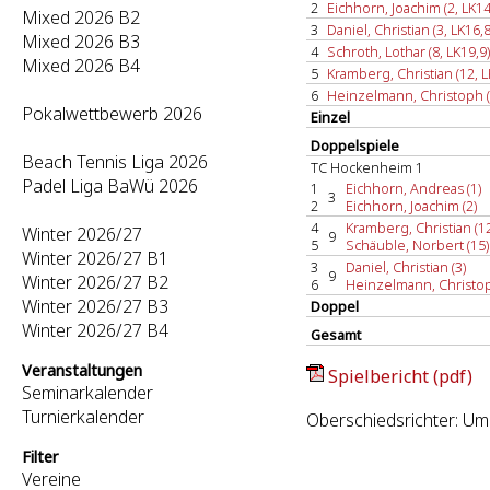
2
Eichhorn, Joachim (2, LK14
Mixed 2026 B2
3
Daniel, Christian (3, LK16,8
Mixed 2026 B3
4
Schroth, Lothar (8, LK19,9)
Mixed 2026 B4
5
Kramberg, Christian (12, L
6
Heinzelmann, Christoph (
Pokalwettbewerb 2026
Einzel
Doppelspiele
Beach Tennis Liga 2026
TC Hockenheim 1
Padel Liga BaWü 2026
1
Eichhorn, Andreas (1)
3
2
Eichhorn, Joachim (2)
4
Kramberg, Christian (1
Winter 2026/27
9
5
Schäuble, Norbert (15)
Winter 2026/27 B1
3
Daniel, Christian (3)
9
Winter 2026/27 B2
6
Heinzelmann, Christop
Winter 2026/27 B3
Doppel
Winter 2026/27 B4
Gesamt
Veranstaltungen
Spielbericht (pdf)
Seminarkalender
Turnierkalender
Oberschiedsrichter: Um
Filter
Vereine