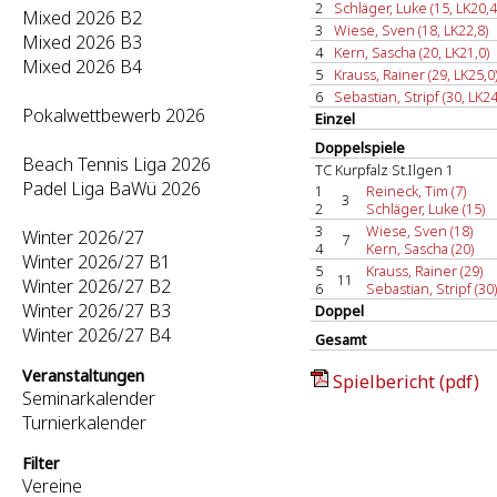
2
Schläger, Luke (15, LK20,4
Mixed 2026 B2
3
Wiese, Sven (18, LK22,8)
Mixed 2026 B3
4
Kern, Sascha (20, LK21,0)
Mixed 2026 B4
5
Krauss, Rainer (29, LK25,0
6
Sebastian, Stripf (30, LK24
Pokalwettbewerb 2026
Einzel
Doppelspiele
Beach Tennis Liga 2026
TC Kurpfalz St.Ilgen 1
Padel Liga BaWü 2026
1
Reineck, Tim (7)
3
2
Schläger, Luke (15)
3
Wiese, Sven (18)
Winter 2026/27
7
4
Kern, Sascha (20)
Winter 2026/27 B1
5
Krauss, Rainer (29)
11
Winter 2026/27 B2
6
Sebastian, Stripf (30)
Winter 2026/27 B3
Doppel
Winter 2026/27 B4
Gesamt
Veranstaltungen
Spielbericht (pdf)
Seminarkalender
Turnierkalender
Filter
Vereine