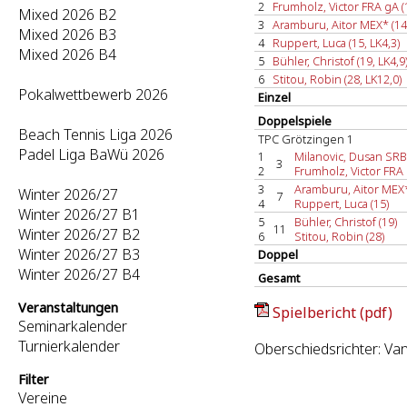
2
Frumholz, Victor FRA gA (1
Mixed 2026 B2
3
Aramburu, Aitor MEX* (14,
Mixed 2026 B3
4
Ruppert, Luca (15, LK4,3)
Mixed 2026 B4
5
Bühler, Christof (19, LK4,9
6
Stitou, Robin (28, LK12,0)
Pokalwettbewerb 2026
Einzel
Doppelspiele
Beach Tennis Liga 2026
TPC Grötzingen 1
Padel Liga BaWü 2026
1
Milanovic, Dusan SRB* 
3
2
Frumholz, Victor FRA 
3
Aramburu, Aitor MEX* 
Winter 2026/27
7
4
Ruppert, Luca (15)
Winter 2026/27 B1
5
Bühler, Christof (19)
11
Winter 2026/27 B2
6
Stitou, Robin (28)
Winter 2026/27 B3
Doppel
Winter 2026/27 B4
Gesamt
Veranstaltungen
Spielbericht (pdf)
Seminarkalender
Turnierkalender
Oberschiedsrichter: Va
Filter
Vereine