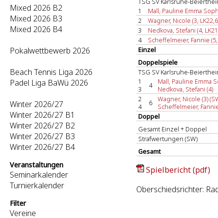
TSG SV Karlsruhe-Beierthe
Mixed 2026 B2
1
Mall, Pauline Emma Sophi
Mixed 2026 B3
2
Wagner, Nicole (3, LK22,6
Mixed 2026 B4
3
Nedkova, Stefani (4, LK21
4
Scheffelmeier, Fannie (5,
Pokalwettbewerb 2026
Einzel
Doppelspiele
Beach Tennis Liga 2026
TSG SV Karlsruhe-Beierthe
1
Mall, Pauline Emma S
Padel Liga BaWü 2026
4
3
Nedkova, Stefani (4)
2
Wagner, Nicole (3) (S
6
Winter 2026/27
4
Scheffelmeier, Fannie
Winter 2026/27 B1
Doppel
Winter 2026/27 B2
Gesamt Einzel + Doppel
Winter 2026/27 B3
Strafwertungen (SW)
Winter 2026/27 B4
Gesamt
Veranstaltungen
Spielbericht (pdf)
Seminarkalender
Turnierkalender
Oberschiedsrichter: R
Filter
Vereine