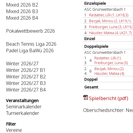
Einzelspiele
Mixed 2026 B2
ASC Grünwettersbach 1
Mixed 2026 B3
1
Rastatter, Lilli (1, LK18,3)
Mixed 2026 B4
2
Bezjak, Minou (2, LK19,1)
3
Freiburger, Luna (3, LK19,
Pokalwettbewerb 2026
4
Häusler, Matea (4, LK21,7)
Einzel
Beach Tennis Liga 2026
Doppelspiele
Padel Liga BaWü 2026
ASC Grünwettersbach 1
1
Rastatter, Lilli (1)
4
3
Freiburger, Luna (3)
Winter 2026/27
2
Bezjak, Minou (2)
Winter 2026/27 B1
6
4
Häusler, Matea (4)
Winter 2026/27 B2
Doppel
Winter 2026/27 B3
Gesamt
Winter 2026/27 B4
Spielbericht (pdf)
Veranstaltungen
Seminarkalender
Oberschiedsrichter: N
Turnierkalender
Filter
Vereine