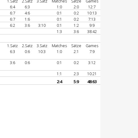
1.Satz
2.Satz
3.Satz
Matches
Sätze
Games
6:4
6:3
1:0
2:0
12:7
6:7
4:6
0:1
0:2
10:13
6:7
1:6
0:1
0:2
7:13
6:2
3:6
3:10
0:1
1:2
9:9
1:3
3:6
38:42
1.Satz
2.Satz
3.Satz
Matches
Sätze
Games
6:3
0:6
10:3
1:0
2:1
7:9
3:6
0:6
0:1
0:2
3:12
1:1
2:3
10:21
2:4
5:9
48:63