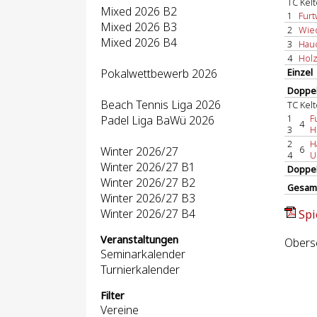
TC Kelt
Mixed 2026 B2
1
Furt
Mixed 2026 B3
2
Wied
Mixed 2026 B4
3
Hauc
4
Holz
Pokalwettbewerb 2026
Einzel
Doppel
Beach Tennis Liga 2026
TC Kelt
1
F
Padel Liga BaWü 2026
4
3
H
2
H
6
Winter 2026/27
4
U
Winter 2026/27 B1
Doppe
Winter 2026/27 B2
Gesam
Winter 2026/27 B3
Winter 2026/27 B4
Spi
Veranstaltungen
Obersc
Seminarkalender
Turnierkalender
Filter
Vereine