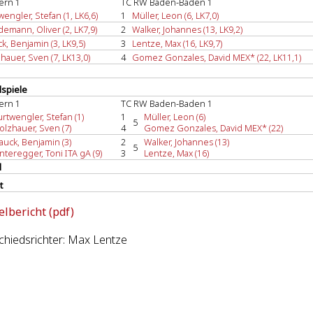
ern 1
TC RW Baden-Baden 1
wengler, Stefan (1, LK6,6)
1
Müller, Leon (6, LK7,0)
emann, Oliver (2, LK7,9)
2
Walker, Johannes (13, LK9,2)
k, Benjamin (3, LK9,5)
3
Lentze, Max (16, LK9,7)
hauer, Sven (7, LK13,0)
4
Gomez Gonzales, David MEX* (22, LK11,1)
spiele
ern 1
TC RW Baden-Baden 1
urtwengler, Stefan (1)
1
Müller, Leon (6)
5
olzhauer, Sven (7)
4
Gomez Gonzales, David MEX* (22)
auck, Benjamin (3)
2
Walker, Johannes (13)
5
nteregger, Toni ITA gA (9)
3
Lentze, Max (16)
l
t
elbericht (pdf)
hiedsrichter: Max Lentze