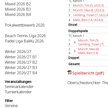
TC Ketsch 1
Mixed 2026 B2
1
Münch, Tim (5, LK23,3)
Mixed 2026 B3
2
Münch, Max (6, LK23,0)
Mixed 2026 B4
3
Semling, Tizian (7, LK22,4
4
Malik, Ben (14, LK24,0)
Pokalwettbewerb 2026
Einzel
Doppelspiele
Beach Tennis Liga 2026
TC Ketsch 1
1
Münch, Tim (5)
Padel Liga BaWü 2026
4
3
Semling, Tizian (7)
2
Münch, Max (6)
6
Winter 2026/27
4
Malik, Ben (14)
Winter 2026/27 B1
Doppel
Winter 2026/27 B2
Gesamt
Winter 2026/27 B3
Winter 2026/27 B4
Spielbericht (pdf)
Veranstaltungen
Oberschiedsrichter: The
Seminarkalender
Turnierkalender
Filter
Vereine