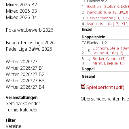
TC Plankstadt 2
Mixed 2026 B2
1
Eichhorn, Stella (10, LK6,3
Mixed 2026 B3
2
Ivanovski, Julia (12, LK8,3)
Mixed 2026 B4
3
Becker, Yvonne (13, LK8,7
4
Mann, Lisa-Julia (17, LK13,
Pokalwettbewerb 2026
Einzel
Doppelspiele
Beach Tennis Liga 2026
TC Plankstadt 2
1
Eichhorn, Stella (10) (w
Padel Liga BaWü 2026
3
2
Ivanovski, Julia (12)
3
Becker, Yvonne (13)
7
Winter 2026/27
4
Mann, Lisa-Julia (17)
Winter 2026/27 B1
Doppel
Winter 2026/27 B2
Gesamt
Winter 2026/27 B3
Winter 2026/27 B4
Spielbericht (pdf)
Veranstaltungen
Oberschiedsrichter: Nie
Seminarkalender
Turnierkalender
Filter
Vereine