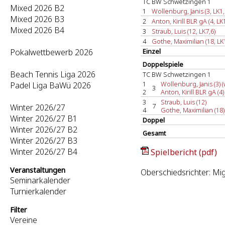
TC BW Schwetzingen 1
Mixed 2026 B2
1
Wollenburg, Janis (3, LK1,
Mixed 2026 B3
2
Anton, Kirill BLR gA (4, LK
Mixed 2026 B4
3
Straub, Luis (12, LK7,6)
4
Gothe, Maximilian (18, LK
Pokalwettbewerb 2026
Einzel
Doppelspiele
Beach Tennis Liga 2026
TC BW Schwetzingen 1
1
Wollenburg, Janis (3) (
Padel Liga BaWü 2026
3
2
Anton, Kirill BLR gA (4)
3
Straub, Luis (12)
7
Winter 2026/27
4
Gothe, Maximilian (18)
Winter 2026/27 B1
Doppel
Winter 2026/27 B2
Gesamt
Winter 2026/27 B3
Winter 2026/27 B4
Spielbericht (pdf)
Veranstaltungen
Oberschiedsrichter: Mi
Seminarkalender
Turnierkalender
Filter
Vereine