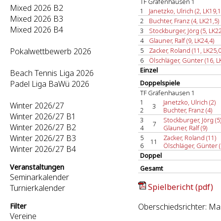
TF Gräfenhausen 1
Mixed 2026 B2
1
Janetzko, Ulrich (2, LK19,1
Mixed 2026 B3
2
Buchter, Franz (4, LK21,5)
Mixed 2026 B4
3
Stockburger, Jörg (5, LK22
4
Glauner, Ralf (9, LK24,4)
Pokalwettbewerb 2026
5
Zacker, Roland (11, LK25,0
6
Ölschläger, Günter (16, L
Einzel
Beach Tennis Liga 2026
Padel Liga BaWü 2026
Doppelspiele
TF Gräfenhausen 1
1
Janetzko, Ulrich (2)
Winter 2026/27
3
2
Buchter, Franz (4)
Winter 2026/27 B1
3
Stockburger, Jörg (5
7
Winter 2026/27 B2
4
Glauner, Ralf (9)
Winter 2026/27 B3
5
Zacker, Roland (11)
11
6
Ölschläger, Günter (
Winter 2026/27 B4
Doppel
Veranstaltungen
Gesamt
Seminarkalender
Spielbericht (pdf)
Turnierkalender
Filter
Oberschiedsrichter: Ma
Vereine