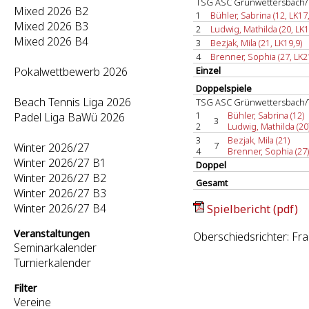
TSG ASC Grünwettersbach/
Mixed 2026 B2
1
Bühler, Sabrina (12, LK17,
Mixed 2026 B3
2
Ludwig, Mathilda (20, LK1
Mixed 2026 B4
3
Bezjak, Mila (21, LK19,9)
4
Brenner, Sophia (27, LK2
Pokalwettbewerb 2026
Einzel
Doppelspiele
Beach Tennis Liga 2026
TSG ASC Grünwettersbach/
1
Bühler, Sabrina (12)
Padel Liga BaWü 2026
3
2
Ludwig, Mathilda (20
3
Bezjak, Mila (21)
7
Winter 2026/27
4
Brenner, Sophia (27)
Winter 2026/27 B1
Doppel
Winter 2026/27 B2
Gesamt
Winter 2026/27 B3
Winter 2026/27 B4
Spielbericht (pdf)
Veranstaltungen
Oberschiedsrichter: Fr
Seminarkalender
Turnierkalender
Filter
Vereine