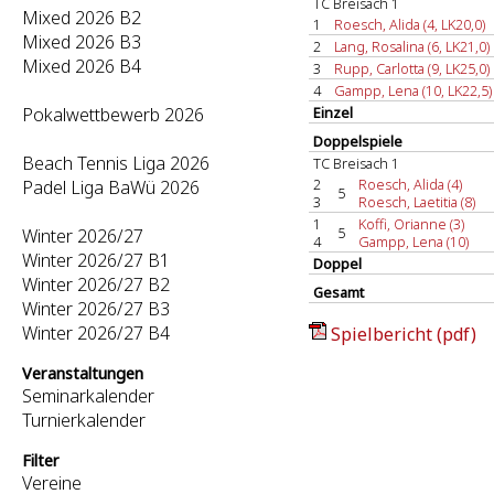
TC Breisach 1
Mixed 2026 B2
1
Roesch, Alida (4, LK20,0)
Mixed 2026 B3
2
Lang, Rosalina (6, LK21,0)
Mixed 2026 B4
3
Rupp, Carlotta (9, LK25,0)
4
Gampp, Lena (10, LK22,5)
Pokalwettbewerb 2026
Einzel
Doppelspiele
Beach Tennis Liga 2026
TC Breisach 1
2
Roesch, Alida (4)
Padel Liga BaWü 2026
5
3
Roesch, Laetitia (8)
1
Koffi, Orianne (3)
5
Winter 2026/27
4
Gampp, Lena (10)
Winter 2026/27 B1
Doppel
Winter 2026/27 B2
Gesamt
Winter 2026/27 B3
Winter 2026/27 B4
Spielbericht (pdf)
Veranstaltungen
Seminarkalender
Turnierkalender
Filter
Vereine