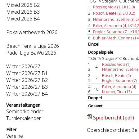
TSG TV Stegen/TC Buchenb
Mixed 2026 B2
1
Rössler, Viola (1, LK13,0)
Mixed 2026 B3
2
Rösch, Beate (2, LK13,2)
Mixed 2026 B4
3
Hillenbrand, Eveline (3, L
4
Faller, Alexandra (4, LK14,2
Pokalwettbewerb 2026
5
Engler, Susanne (7, LK16,
6
Bühler-Meth, Corinna (14,
Einzel
Beach Tennis Liga 2026
Padel Liga BaWü 2026
Doppelspiele
TSG TV Stegen/TC Buchenb
1
Rössler, Viola (1)
Winter 2026/27
4
3
Hillenbrand, Eveline 
Winter 2026/27 B1
2
Rösch, Beate (2)
7
Winter 2026/27 B2
5
Engler, Susanne (7)
Winter 2026/27 B3
4
Faller, Alexandra (4)
10
6
Kromer, Tina (13)
Winter 2026/27 B4
Doppel
Veranstaltungen
Gesamt
Seminarkalender
Spielbericht (pdf)
Turnierkalender
Filter
Oberschiedsrichter: Be
Vereine