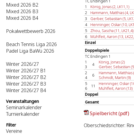
TC Endingen 1
Mixed 2026 B2
1
König, Jonas (2, LK11,1)
Mixed 2026 B3
2
Hammann, Matthias (4, LK
Mixed 2026 B4
3
Gerber, Sebastian (5, LK1
4
Henninger, Oskar (10, LK1
Pokalwettbewerb 2026
5
Zhou, Sascha (11, LK21,4)
6
Mühlfeit, Aaron (13, LK22,
Einzel
Beach Tennis Liga 2026
Padel Liga BaWü 2026
Doppelspiele
TC Endingen 1
1
König, Jonas (2)
Winter 2026/27
4
3
Gerber, Sebastian (5
Winter 2026/27 B1
2
Hammann, Matthias (
6
Winter 2026/27 B2
4
Schmidt, Martin (9)
Winter 2026/27 B3
5
Henninger, Oskar (1
11
6
Mühlfeit, Aaron (13)
Winter 2026/27 B4
Doppel
Veranstaltungen
Gesamt
Seminarkalender
Spielbericht (pdf)
Turnierkalender
Filter
Oberschiedsrichter: Rin
Vereine