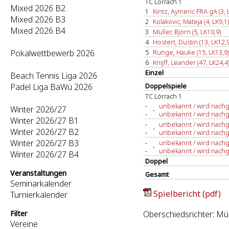
TC Lörrach 1
Mixed 2026 B2
1
Kintz, Aymeric FRA gA (3, 
Mixed 2026 B3
2
Kolakovic, Mateja (4, LK9,1)
Mixed 2026 B4
3
Müller, Björn (5, LK10,9)
4
Hostert, Dustin (13, LK12,9
Pokalwettbewerb 2026
5
Runge, Hauke (15, LK13,9)
6
Knijff, Leander (47, LK24,4
Einzel
Beach Tennis Liga 2026
Padel Liga BaWü 2026
Doppelspiele
TC Lörrach 1
-
unbekannt / wird nachge
Winter 2026/27
-
-
unbekannt / wird nachge
Winter 2026/27 B1
-
unbekannt / wird nachge
-
Winter 2026/27 B2
-
unbekannt / wird nachge
Winter 2026/27 B3
-
unbekannt / wird nachge
-
-
unbekannt / wird nachge
Winter 2026/27 B4
Doppel
Veranstaltungen
Gesamt
Seminarkalender
Spielbericht (pdf)
Turnierkalender
Filter
Oberschiedsrichter: Mül
Vereine