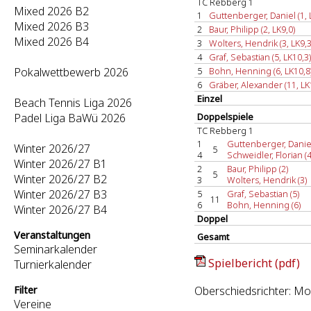
TC Rebberg 1
Mixed 2026 B2
1
Guttenberger, Daniel (1, 
Mixed 2026 B3
2
Baur, Philipp (2, LK9,0)
Mixed 2026 B4
3
Wolters, Hendrik (3, LK9,3
4
Graf, Sebastian (5, LK10,3)
Pokalwettbewerb 2026
5
Bohn, Henning (6, LK10,8
6
Gräber, Alexander (11, LK
Einzel
Beach Tennis Liga 2026
Padel Liga BaWü 2026
Doppelspiele
TC Rebberg 1
1
Guttenberger, Daniel 
Winter 2026/27
5
4
Schweidler, Florian (4
Winter 2026/27 B1
2
Baur, Philipp (2)
5
Winter 2026/27 B2
3
Wolters, Hendrik (3)
Winter 2026/27 B3
5
Graf, Sebastian (5)
11
6
Bohn, Henning (6)
Winter 2026/27 B4
Doppel
Veranstaltungen
Gesamt
Seminarkalender
Spielbericht (pdf)
Turnierkalender
Filter
Oberschiedsrichter: Mor
Vereine