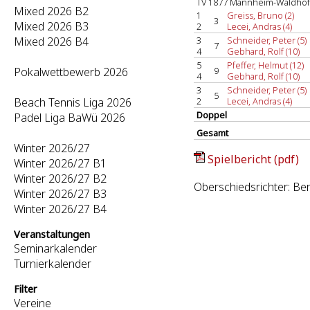
TV 1877 Mannheim-Waldhof
Mixed 2026 B2
1
Greiss, Bruno (2)
3
Mixed 2026 B3
2
Lecei, Andras (4)
Mixed 2026 B4
3
Schneider, Peter (5)
7
4
Gebhard, Rolf (10)
5
Pfeffer, Helmut (12)
Pokalwettbewerb 2026
9
4
Gebhard, Rolf (10)
3
Schneider, Peter (5)
5
Beach Tennis Liga 2026
2
Lecei, Andras (4)
Doppel
Padel Liga BaWü 2026
Gesamt
Winter 2026/27
Spielbericht (pdf)
Winter 2026/27 B1
Winter 2026/27 B2
Oberschiedsrichter: Be
Winter 2026/27 B3
Winter 2026/27 B4
Veranstaltungen
Seminarkalender
Turnierkalender
Filter
Vereine