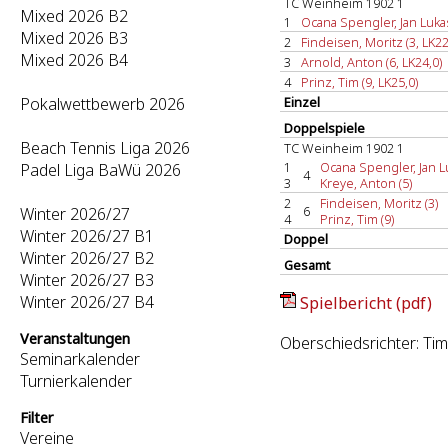
TC Weinheim 1902 1
Mixed 2026 B2
1
Ocana Spengler, Jan Lukas
Mixed 2026 B3
2
Findeisen, Moritz (3, LK22
Mixed 2026 B4
3
Arnold, Anton (6, LK24,0)
4
Prinz, Tim (9, LK25,0)
Pokalwettbewerb 2026
Einzel
Doppelspiele
Beach Tennis Liga 2026
TC Weinheim 1902 1
1
Ocana Spengler, Jan Lu
Padel Liga BaWü 2026
4
3
Kreye, Anton (5)
2
Findeisen, Moritz (3)
6
Winter 2026/27
4
Prinz, Tim (9)
Winter 2026/27 B1
Doppel
Winter 2026/27 B2
Gesamt
Winter 2026/27 B3
Winter 2026/27 B4
Spielbericht (pdf)
Veranstaltungen
Oberschiedsrichter: Ti
Seminarkalender
Turnierkalender
Filter
Vereine