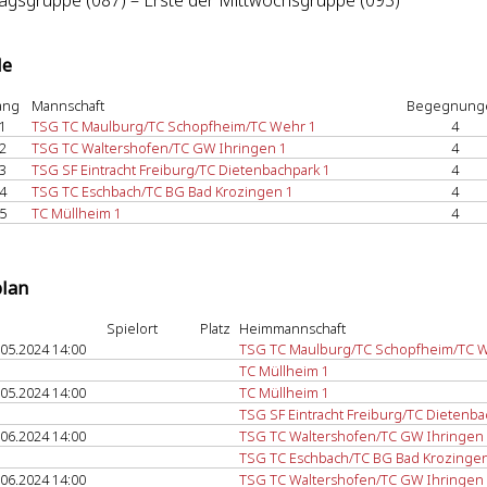
gsgruppe (087) – Erste der Mittwochsgruppe (093)
le
ang
Mannschaft
Begegnung
1
TSG TC Maulburg/TC Schopfheim/TC Wehr 1
4
2
TSG TC Waltershofen/TC GW Ihringen 1
4
3
TSG SF Eintracht Freiburg/TC Dietenbachpark 1
4
4
TSG TC Eschbach/TC BG Bad Krozingen 1
4
5
TC Müllheim 1
4
plan
Spielort
Platz
Heimmannschaft
.05.2024 14:00
TSG TC Maulburg/TC Schopfheim/TC 
TC Müllheim 1
.05.2024 14:00
TC Müllheim 1
TSG SF Eintracht Freiburg/TC Dietenba
.06.2024 14:00
TSG TC Waltershofen/TC GW Ihringen
TSG TC Eschbach/TC BG Bad Krozingen
.06.2024 14:00
TSG TC Waltershofen/TC GW Ihringen