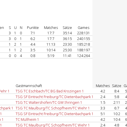
en
S
U
N
Punkte
Matches
Sätze
Games
3
1
0
7:1
17:7
35:14
228:131
3
0
1
6:2
17:7
36:15
240:155
1
2
1
4:4
11:13
23:30
185:218
1
1
2
3:5
10:14
25:30
188:197
0
0
4
0:8
5:19
11:41
124:264
Gastmannschaft
Matches
Sätze
G
Wehr 1
TSG TC Eschbach/TC BG Bad Krozingen 1
4:2
8:4
5
TSG SF Eintracht Freiburg/TC Dietenbachpark 1
2:4
5:8
4
TSG TC Waltershofen/TC GW Ihringen 1
1:5
2:11
2
chpark 1
TSG TC Maulburg/TC Schopfheim/TC Wehr 1
3:3
6:7
4
 1
TSG SF Eintracht Freiburg/TC Dietenbachpark 1
5:1
10:2
6
 1
TC Müllheim 1
4:2
10:4
6
 1
TSG TC Maulburg/TC Schopfheim/TC Wehr 1
2:4
4:8
4