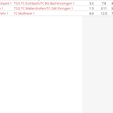
chpark 1
TSG TC Eschbach/TC BG Bad Krozingen 1
3:3
7:8
4
 1
TSG TC Waltershofen/TC GW Ihringen 1
1:5
3:11
3
Wehr 1
TC Müllheim 1
6:0
12:0
7