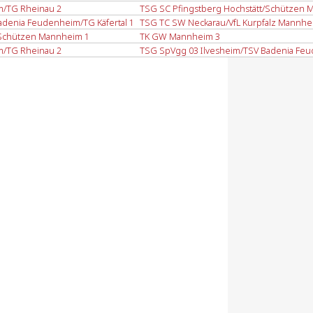
/TG Rheinau 2
TSG SC Pfingstberg Hochstätt/Schützen 
adenia Feudenheim/TG Käfertal 1
TSG TC SW Neckarau/VfL Kurpfalz Mannhe
/Schützen Mannheim 1
TK GW Mannheim 3
/TG Rheinau 2
TSG SpVgg 03 Ilvesheim/TSV Badenia Feu