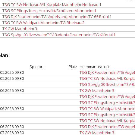
TSG TC SW Neckarau/VfL Kurpfalz Mannheim-Neckarau 1
TSG SC Pfingstberg Hochstätt/Schützen Mannheim 1
TSG DJK Feudenheim/TG Vogelstang Mannheim/TC 65 Brühl 1
TSG TC RW Waldpark Mannheim/TG Rheinau 2
TK GW Mannheim 3
TSG SpVgg 03 Ilvesheim/TSV Badenia Feudenheim/TG Käfertal 1
plan
Spielort
Platz
Heimmannschaft
.05.2026 09:30
TSG DJK Feudenheim/TG Vogel
.05.2026 09:30
TSG TC SW Neckarau/VfL Kurpf
TSG SpVgg 03 Ilvesheim/TSV B
.06.2026 09:30
TK GW Mannheim 3
TSG DJK Feudenheim/TG Vogel
TSG SC Pfingstberg Hochstätt
.06.2026 09:30
TSG TC RW Waldpark Mannheim
TSG SC Pfingstberg Hochstätt
TSG TC SW Neckarau/VfL Kurpf
.06.2026 09:30
TSG DJK Feudenheim/TG Vogel
.07.2026 09:30
TK GW Mannheim 3