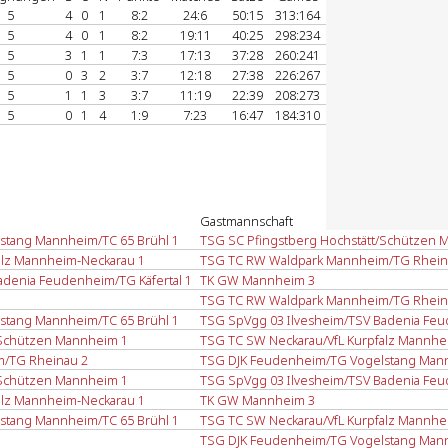
5
4
0
1
8:2
24:6
50:15
313:164
5
4
0
1
8:2
19:11
40:25
298:234
5
3
1
1
7:3
17:13
37:28
260:241
5
0
3
2
3:7
12:18
27:38
226:267
5
1
1
3
3:7
11:19
22:39
208:273
5
0
1
4
1:9
7:23
16:47
184:310
Gastmannschaft
stang Mannheim/TC 65 Brühl 1
TSG SC Pfingstberg Hochstätt/Schützen 
alz Mannheim-Neckarau 1
TSG TC RW Waldpark Mannheim/TG Rhein
adenia Feudenheim/TG Käfertal 1
TK GW Mannheim 3
TSG TC RW Waldpark Mannheim/TG Rhein
stang Mannheim/TC 65 Brühl 1
TSG SpVgg 03 Ilvesheim/TSV Badenia Feu
/Schützen Mannheim 1
TSG TC SW Neckarau/VfL Kurpfalz Mannhe
/TG Rheinau 2
TSG DJK Feudenheim/TG Vogelstang Mann
/Schützen Mannheim 1
TSG SpVgg 03 Ilvesheim/TSV Badenia Feu
alz Mannheim-Neckarau 1
TK GW Mannheim 3
stang Mannheim/TC 65 Brühl 1
TSG TC SW Neckarau/VfL Kurpfalz Mannhe
TSG DJK Feudenheim/TG Vogelstang Mann