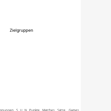
Zielgruppen
gnungen
S
U
N
Punkte
Matches
Sätze
Games