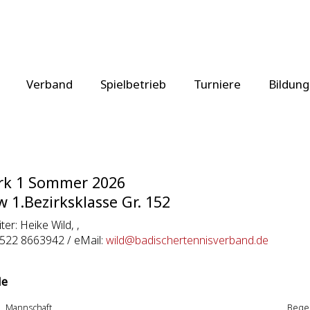
Verband
Spielbetrieb
Turniere
Bildung
rk 1 Sommer 2026
 1.Bezirksklasse Gr. 152
iter: Heike Wild, ,
1522 8663942 / eMail:
wild@badischertennisverband.de
le
Mannschaft
Bege